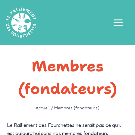
Aller
au
contenu
Membres
(fondateurs)
Accueil
/
Membres (fondateurs)
Le Ralliement des Fourchettes ne serait pas ce qu’il
est aujourd’hui sans nos membres fondateurs :