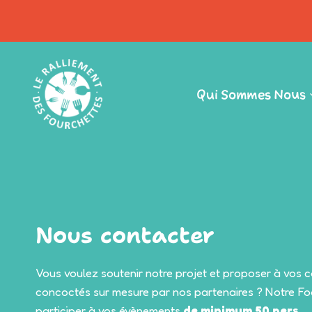
Aller
au
contenu
Qui Sommes Nous
Nous contacter
Vous voulez soutenir notre projet et proposer à vos c
concoctés sur mesure par nos partenaires ? Notre Foo
participer à vos évènements
de minimum 50 pers.