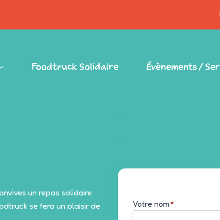
Foodtruck Solidaire
Évènements / Ser
onvives un repas solidaire
Votre nom
*
dtruck se fera un plaisir de