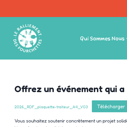
Aller
au
contenu
Qui Sommes Nous
Offrez un événement qui a 
Télécharger
2026_RDF_plaquette-traiteur_A4_V03
Vous souhaitez soutenir concrètement un projet solida