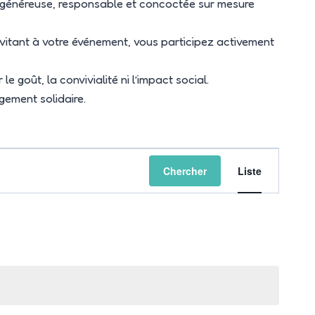
e généreuse, responsable et concoctée sur mesure
nvitant à votre événement, vous participez activement
goût, la convivialité ni l’impact social.
ement solidaire.
Navigat
Chercher
Liste
de
vues
Évèneme