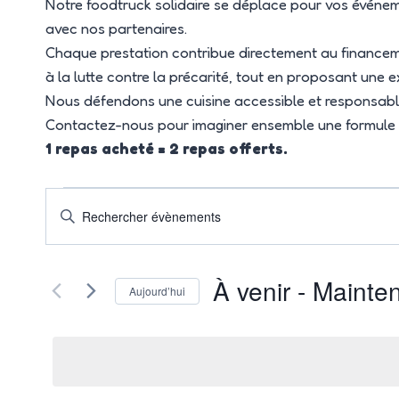
Notre foodtruck solidaire se déplace pour vos évén
avec nos partenaires.
Chaque prestation contribue directement au financemen
à la lutte contre la précarité, tout en proposant une e
Nous défendons une cuisine accessible et responsable, 
Contactez-nous pour imaginer ensemble une formule q
1 repas acheté = 2 repas offerts.
Recherche
Évènements
Saisir
et
mot-
navigation
clé.
de
À venir
 - 
Mainte
Rechercher
vues
Aujourd’hui
Évènements
Évènements
Sélectionnez
par
une
mot-
date.
clé.